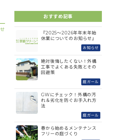
おすすめ記事
らせ
『2025～2026年年末年始
休業についてのお知らせ』
お知らせ
絶対後悔したくない！外構
工事でよくある失敗とその
回避策
庭ガール
GWにチェック！外構の汚
れ＆劣化を防ぐお手入れ方
法
庭ガール
春から始めるメンテナンス
フリーの庭づくり