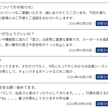
業についてのお知らせ』
ついていつもご愛顧いただき、誠にありがとうございます。下記の通り
客様にはご不便とご迷惑をおかけいたしますが ...
2024年12月25日
｜
お知ら
いがちょうどいいの？
ンや機能性に加えて「高さ」は非常に重要な要素です。カーポートを設
、使い勝手の良さや安全性がぐっと向上します ...
2024年10月16日
｜
お知ら
？
やってきます。それだけでなく、9月に入ってのこれからは台風シーズン
策として、チェックするポイントなどをご紹介 ...
2024年08月27日
｜
お知ら
安全な塀！始めてます。
いでして、社員さん達はぐったりとしております。。。。35度を超える
ね。。。。暑さ対策もしておりますが外仕事 ...
2024年08月08日
｜
お知ら