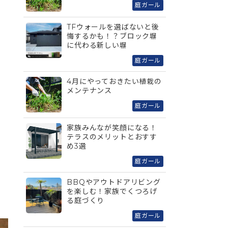
庭ガール
TFウォールを選ばないと後
悔するかも！？ブロック塀
に代わる新しい塀
庭ガール
4月にやっておきたい植栽の
メンテナンス
庭ガール
家族みんなが笑顔になる！
テラスのメリットとおすす
め3選
庭ガール
BBQやアウトドアリビング
を楽しむ！家族でくつろげ
る庭づくり
庭ガール