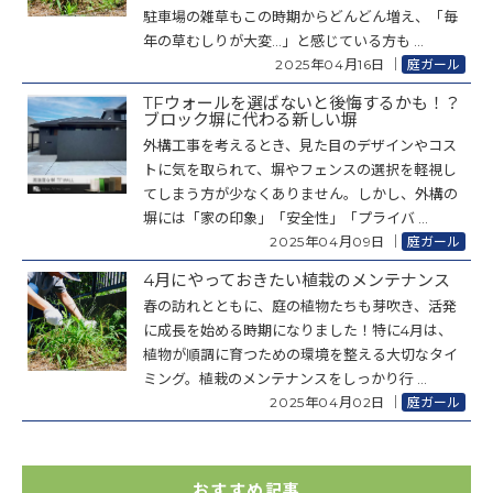
駐車場の雑草もこの時期からどんどん増え、「毎
年の草むしりが大変…」と感じている方も ...
2025年04月16日
｜
庭ガール
TFウォールを選ばないと後悔するかも！？
ブロック塀に代わる新しい塀
外構工事を考えるとき、見た目のデザインやコス
トに気を取られて、塀やフェンスの選択を軽視し
てしまう方が少なくありません。しかし、外構の
塀には「家の印象」「安全性」「プライバ ...
2025年04月09日
｜
庭ガール
4月にやっておきたい植栽のメンテナンス
春の訪れとともに、庭の植物たちも芽吹き、活発
に成長を始める時期になりました！特に4月は、
植物が順調に育つための環境を整える大切なタイ
ミング。植栽のメンテナンスをしっかり行 ...
2025年04月02日
｜
庭ガール
おすすめ記事