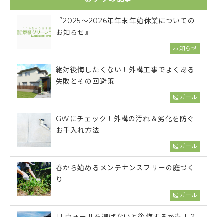
『2025～2026年年末年始休業についての
お知らせ』
お知らせ
絶対後悔したくない！外構工事でよくある
失敗とその回避策
庭ガール
GWにチェック！外構の汚れ＆劣化を防ぐ
お手入れ方法
庭ガール
春から始めるメンテナンスフリーの庭づく
り
庭ガール
TFウォールを選ばないと後悔するかも！？