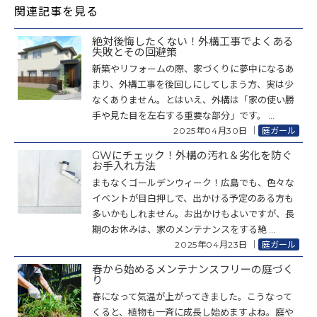
関連記事を見る
絶対後悔したくない！外構工事でよくある
失敗とその回避策
新築やリフォームの際、家づくりに夢中になるあ
まり、外構工事を後回しにしてしまう方、実は少
なくありません。とはいえ、外構は「家の使い勝
手や見た目を左右する重要な部分」です。 ...
2025年04月30日
｜
庭ガール
GWにチェック！外構の汚れ＆劣化を防ぐ
お手入れ方法
まもなくゴールデンウィーク！広島でも、色々な
イベントが目白押しで、出かける予定のある方も
多いかもしれません。お出かけもよいですが、長
期のお休みは、家のメンテナンスをする絶 ...
2025年04月23日
｜
庭ガール
春から始めるメンテナンスフリーの庭づく
り
春になって気温が上がってきました。こうなって
くると、植物も一斉に成長し始めますよね。庭や