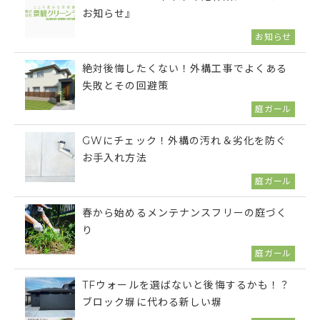
お知らせ』
お知らせ
絶対後悔したくない！外構工事でよくある
失敗とその回避策
庭ガール
GWにチェック！外構の汚れ＆劣化を防ぐ
お手入れ方法
庭ガール
春から始めるメンテナンスフリーの庭づく
り
庭ガール
TFウォールを選ばないと後悔するかも！？
ブロック塀に代わる新しい塀