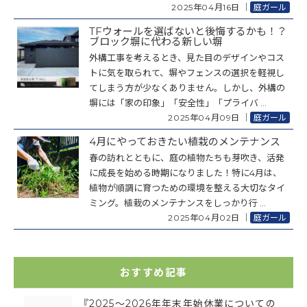
2025年04月16日
｜
庭ガール
TFウォールを選ばないと後悔するかも！？
ブロック塀に代わる新しい塀
外構工事を考えるとき、見た目のデザインやコス
トに気を取られて、塀やフェンスの選択を軽視し
てしまう方が少なくありません。しかし、外構の
塀には「家の印象」「安全性」「プライバ ...
2025年04月09日
｜
庭ガール
4月にやっておきたい植栽のメンテナンス
春の訪れとともに、庭の植物たちも芽吹き、活発
に成長を始める時期になりました！特に4月は、
植物が順調に育つための環境を整える大切なタイ
ミング。植栽のメンテナンスをしっかり行 ...
2025年04月02日
｜
庭ガール
おすすめ記事
『2025～2026年年末年始休業についての