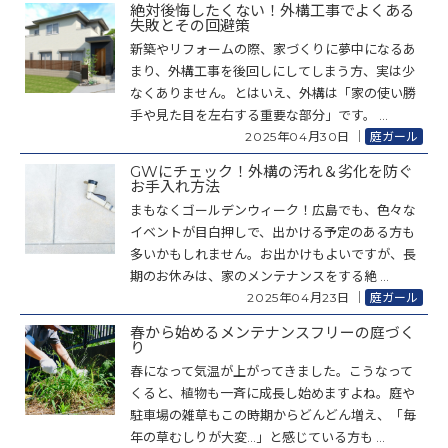
絶対後悔したくない！外構工事でよくある
失敗とその回避策
新築やリフォームの際、家づくりに夢中になるあ
まり、外構工事を後回しにしてしまう方、実は少
なくありません。とはいえ、外構は「家の使い勝
手や見た目を左右する重要な部分」です。 ...
2025年04月30日
｜
庭ガール
GWにチェック！外構の汚れ＆劣化を防ぐ
お手入れ方法
まもなくゴールデンウィーク！広島でも、色々な
イベントが目白押しで、出かける予定のある方も
多いかもしれません。お出かけもよいですが、長
期のお休みは、家のメンテナンスをする絶 ...
2025年04月23日
｜
庭ガール
春から始めるメンテナンスフリーの庭づく
り
春になって気温が上がってきました。こうなって
くると、植物も一斉に成長し始めますよね。庭や
駐車場の雑草もこの時期からどんどん増え、「毎
年の草むしりが大変…」と感じている方も ...