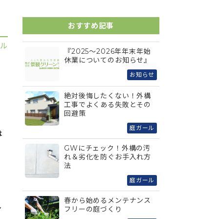
おすすめ記事
ール
『2025～2026年年末年始
休業についてのお知らせ』
お知らせ
絶対後悔したくない！外構
ょ
工事でよくある失敗とその
回避策
庭ガール
は
GWにチェック！外構の汚
れ＆劣化を防ぐお手入れ方
法
庭ガール
春から始めるメンテナンス
ン
フリーの庭づくり