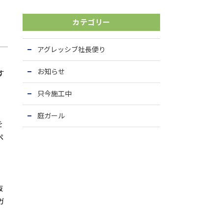
カテゴリー
アグレッシブ社長便り
お知らせ
す
。
只今施工中
庭ガール
を
ペ
抜
ガ