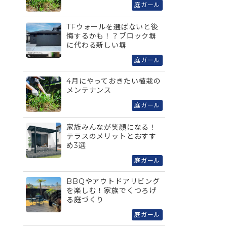
庭ガール
TFウォールを選ばないと後
悔するかも！？ブロック塀
に代わる新しい塀
庭ガール
4月にやっておきたい植栽の
メンテナンス
庭ガール
家族みんなが笑顔になる！
テラスのメリットとおすす
め3選
庭ガール
BBQやアウトドアリビング
を楽しむ！家族でくつろげ
る庭づくり
庭ガール