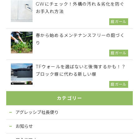
GWにチェック！外構の汚れ＆劣化を防ぐ
お手入れ方法
庭ガール
春から始めるメンテナンスフリーの庭づく
り
庭ガール
TFウォールを選ばないと後悔するかも！？
ブロック塀に代わる新しい塀
庭ガール
カテゴリー
アグレッシブ社長便り
お知らせ