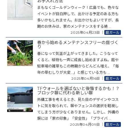
お手入れ方法
まもなくゴールデンウィーク！広島でも、色々な
イベントが目白押しで、出かける予定のある方も
多いかもしれません。お出かけもよいですが、長
期のお休みは、家のメンテナンスをする絶 ...
2025年04月23日
｜
庭ガール
春から始めるメンテナンスフリーの庭づく
り
春になって気温が上がってきました。こうなって
くると、植物も一斉に成長し始めますよね。庭や
駐車場の雑草もこの時期からどんどん増え、「毎
年の草むしりが大変…」と感じている方も ...
2025年04月16日
｜
庭ガール
TFウォールを選ばないと後悔するかも！？
ブロック塀に代わる新しい塀
外構工事を考えるとき、見た目のデザインやコス
トに気を取られて、塀やフェンスの選択を軽視し
てしまう方が少なくありません。しかし、外構の
塀には「家の印象」「安全性」「プライバ ...
2025年04月09日
｜
庭ガール