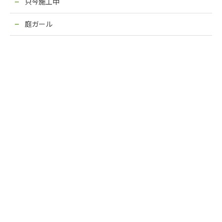
只今施工中
庭ガール