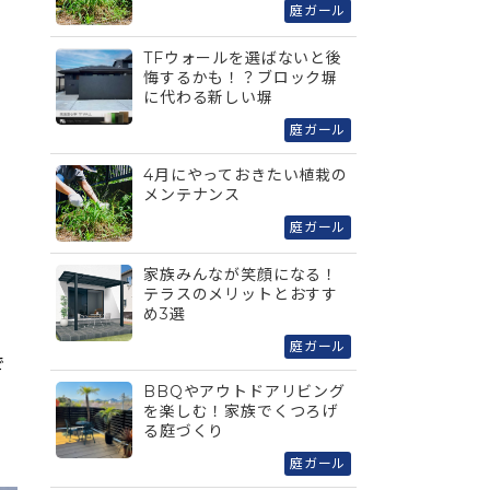
庭ガール
TFウォールを選ばないと後
悔するかも！？ブロック塀
に代わる新しい塀
庭ガール
4月にやっておきたい植栽の
メンテナンス
庭ガール
家族みんなが笑顔になる！
テラスのメリットとおすす
め3選
庭ガール
で
BBQやアウトドアリビング
を楽しむ！家族でくつろげ
る庭づくり
庭ガール